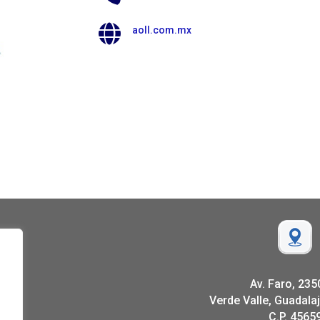

aoll.com.mx
Av. Faro, 235
Verde Valle, Guadalaj
C.P. 4565