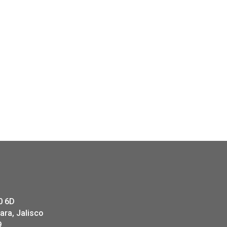
0 6D
ara, Jalisco
9