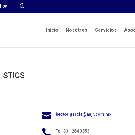
Inicio
Nosotros
Servicios
Asoc
ISTICS

hector.garcia@aajr.com.mx

Tel: 33 1284 3853