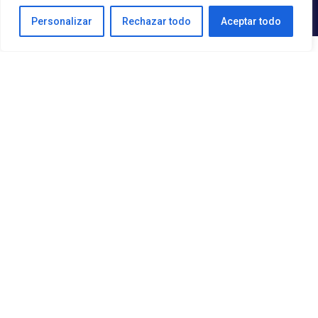
;
Personalizar
Rechazar todo
Aceptar todo
COMITE EJECUTIVO 2025 -
2027
PRESIDENTE
AA. Lic. Cristina M. de la Torre de la Torre
PRIMER VICEPRESIDENTE
AA. Lic. David Ernesto Conde Valero
TESORERO
AA. Lic. Eduardo Torres Ortiz
SECRETARIO
AA. Lic. Victoriano Garza López