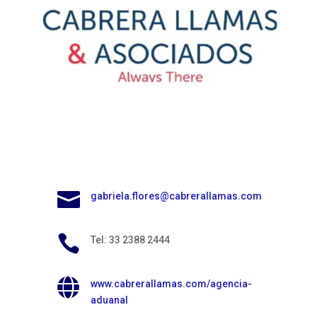

gabriela.flores@cabrerallamas.com

Tel: 33 2388 2444

www.cabrerallamas.com/agencia-
aduanal