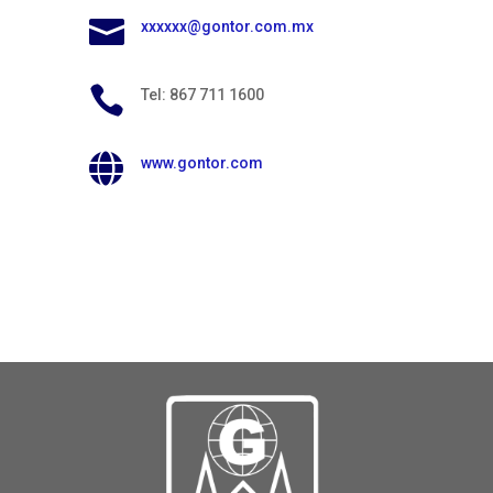

xxxxxx@gontor.com.mx

Tel: 867 711 1600

www.gontor.com