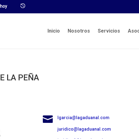
Inicio
Nosotros
Servicios
Asoc
E LA PEÑA

lgarcia@lagaduanal.com
juridico@lagaduanal.com