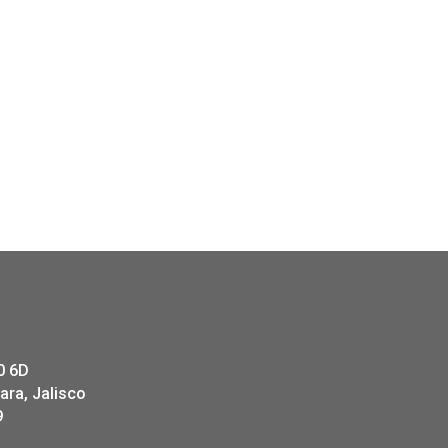
0 6D
ara, Jalisco
9