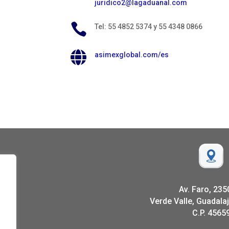
juridico2@lagaduanal.com

Tel: 55 4852 5374 y 55 4348 0866

asimexglobal.com/es
Av. Faro, 235
Verde Valle, Guadalaj
C.P. 4565