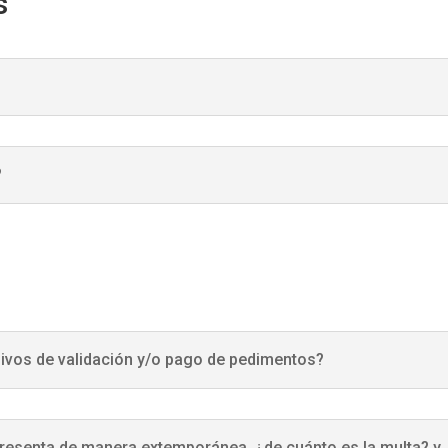
s
?
chivos de validación y/o pago de pedimentos?
esenta de manera extemporánea, ¿de cuánto es la multa? y ¿